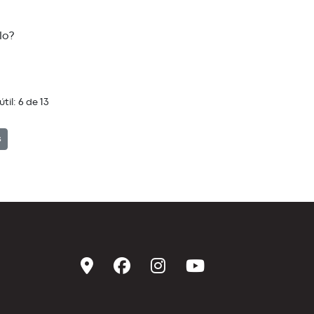
lo?
útil:
6
de
13
s