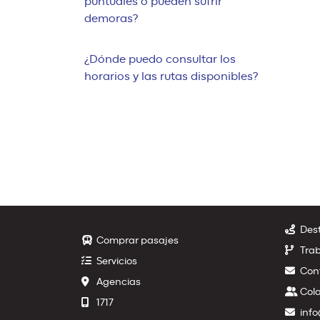
puntuales o pueden sufrir
demoras?
¿Dónde puedo consultar los
horarios y las rutas disponibles?
Dest
Comprar pasajes
Trab
Servicios
Con
Agencias
Col
1717
info