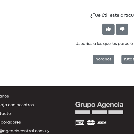
¿Fue útil este artícu
Usuarios a los que les pareció 
horarios
ruta
inos
ajá con nosotros
tacto
aboradores
@agenciacentral.com.uy